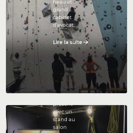
beau et
grand
cabinet
d’avocat...
20
novembre
Lire la suite
2024
Climbing
&Care à
Séminair
e-Expo
Climbing&
Care était
présent
avec un
stand au
salon