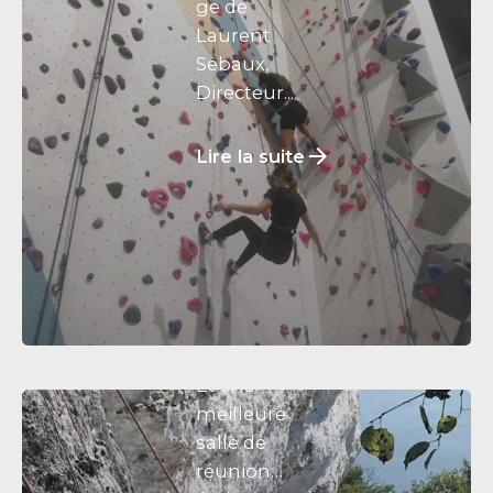
ge de
Laurent
Sebaux,
Directeur...
Lire la suite
14 octobre
2025
Votre
nouvelle
salle de
réunion -
VIDEO
Et si la
meilleure
salle de
réunion…