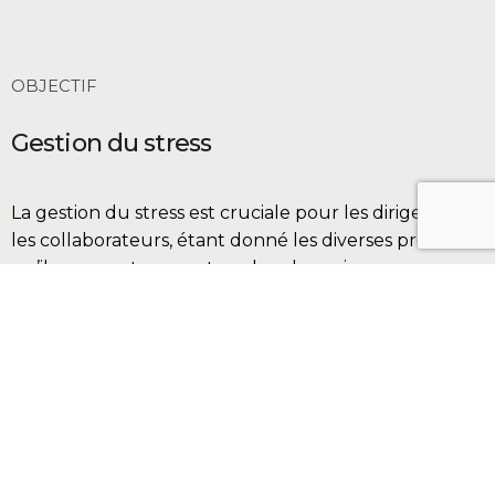
OBJECTIF
Gestion du stress
La gestion du stress est cruciale pour les dirigeants et
les collaborateurs, étant donné les diverses pressions
qu’ils peuvent rencontrer dans leur vie
professionnelle et personnelle.
L’escalade peut être un outil efficace pour
comprendre comment le stress se manifeste,
évaluer son impact et apprendre à le gérer. En
permettant une meilleure connaissance de soi,
cette activité peut aider à développer des
stratégies pour faire face au stress de manière