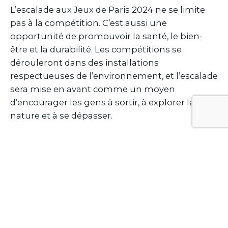
L’escalade aux Jeux de Paris 2024 ne se limite
pas à la compétition. C’est aussi une
opportunité de promouvoir la santé, le bien-
être et la durabilité. Les compétitions se
dérouleront dans des installations
respectueuses de l’environnement, et l’escalade
sera mise en avant comme un moyen
d’encourager les gens à sortir, à explorer la
nature et à se dépasser.
En conclusion, l’inclusion de l’escalade aux Jeux
Olympiques de Paris 2024 marque une
nouvelle ère pour ce sport dynamique et
passionnant. En combinant la puissance, la
grâce et la stratégie, l’escalade captivera le
monde entier et laissera un héritage durable
pour les générations futures. Que les Jeux